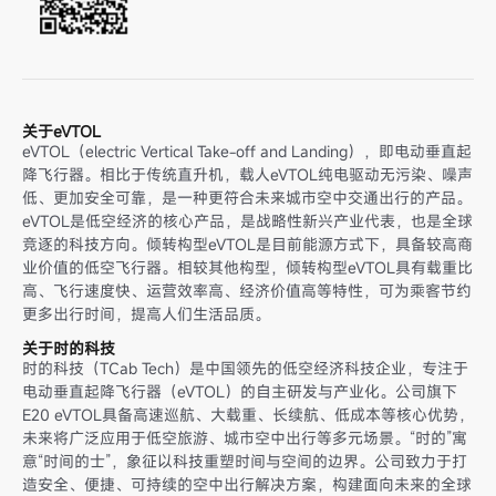
关于eVTOL
eVTOL（electric Vertical Take-off and Landing），即电动垂直起
降飞行器。相比于传统直升机，载人eVTOL纯电驱动无污染、噪声
低、更加安全可靠，是一种更符合未来城市空中交通出行的产品。
eVTOL是低空经济的核心产品，是战略性新兴产业代表，也是全球
竞逐的科技方向。倾转构型eVTOL是目前能源方式下，具备较高商
业价值的低空飞行器。相较其他构型，倾转构型eVTOL具有载重比
高、飞行速度快、运营效率高、经济价值高等特性，可为乘客节约
更多出行时间，提高人们生活品质。
关于时的科技
时的科技（TCab Tech）是中国领先的低空经济科技企业，专注于
电动垂直起降飞行器（eVTOL）的自主研发与产业化。公司旗下
E20 eVTOL具备高速巡航、大载重、长续航、低成本等核心优势，
未来将广泛应用于低空旅游、城市空中出行等多元场景。“时的”寓
意“时间的士”，象征以科技重塑时间与空间的边界。公司致力于打
造安全、便捷、可持续的空中出行解决方案，构建面向未来的全球