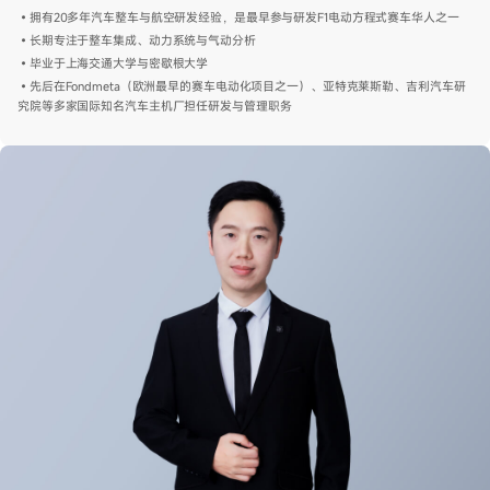
•拥有20多年汽车整车与航空研发经验，是最早参与研发F1电动方程式赛车华人之一
•长期专注于整车集成、动力系统与气动分析
•毕业于上海交通大学与密歇根大学
•先后在Fondmeta（欧洲最早的赛车电动化项目之一）、亚特克莱斯勒、吉利汽车研
究院等多家国际知名汽车主机厂担任研发与管理职务