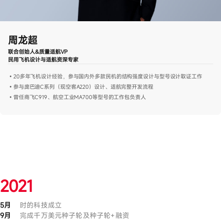
周龙超
联合创始人&质量适航VP
民用飞机设计与适航资深专家
•20多年飞机设计经验，参与国内外多款民机的结构强度设计与型号设计取证工作
•参与庞巴迪C系列（现空客A220）设计、适航完整开发流程
•曾任商飞C919、航空工业MA700等型号的工作包负责人
2021
5月
时的科技成立
9月
完成千万美元种子轮及种子轮+融资